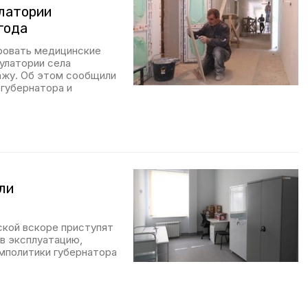
латории
года
ровать медицинские
улатории села
ажу. Об этом сообщили
 губернатора и
ли
ской вскоре приступят
в эксплуатацию,
мполитики губернатора