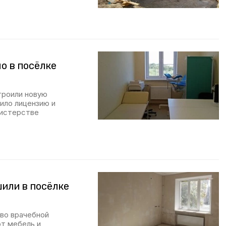
о в посёлке
троили новую
ило лицензию и
нистерстве
или в посёлке
во врачебной
ют мебель и