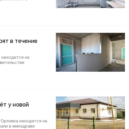
оят в течение
 находится на
авительстве
ёт у новой
 Орловка находится на
зали в минздраве