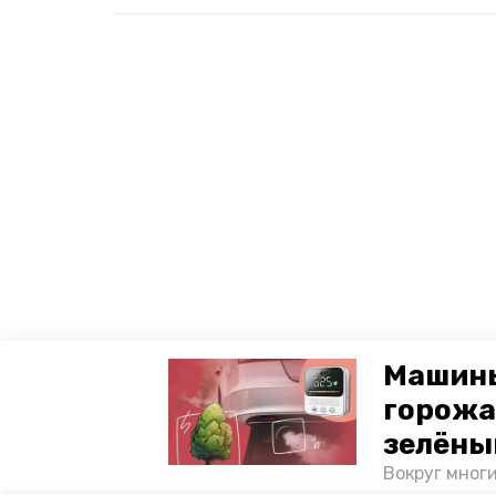
Машины
горожа
зелёны
Вокруг мног