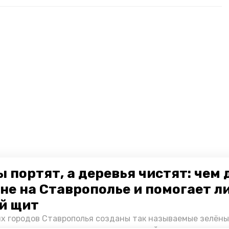
 портят, а деревья чистят: чем
не на Ставрополье и помогает л
й щит
их городов Ставрополья созданы так называемые зелёны