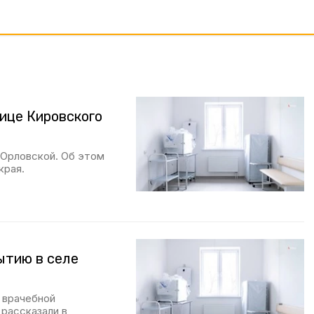
ице Кировского
 Орловской. Об этом
края.
ытию в селе
 врачебной
 рассказали в