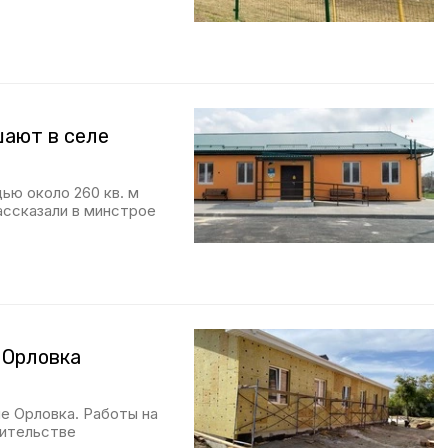
шают в селе
ю около 260 кв. м
ассказали в минстрое
 Орловка
е Орловка. Работы на
вительстве