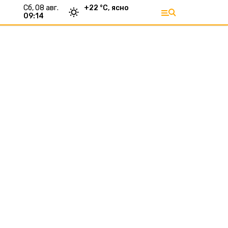
сб, 08 авг.
+
22
°С,
ясно
09:14