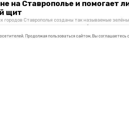
не на Ставрополье и помогает л
й щит
их городов Ставрополья созданы так называемые зелёны
е зоны, снижающие негативное воздействие выхлопных 
Справляются ли они с постоянно растущим потоком авт
посетителей.
Продолжая пользоваться сайтом, Вы соглашаетесь 
духом дышат жители края, узнала корреспондент «Побе
ании
Мы в соцсетях
нты
ная информация
мационный портал»
ионное агентство»