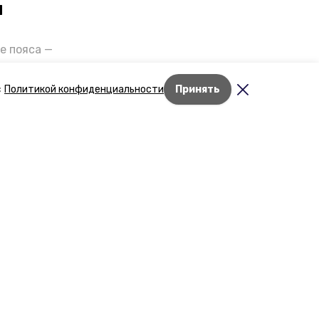
и
е пояса —
газов на
отранспорта
с
Политикой конфиденциальности
Принять
ды26».