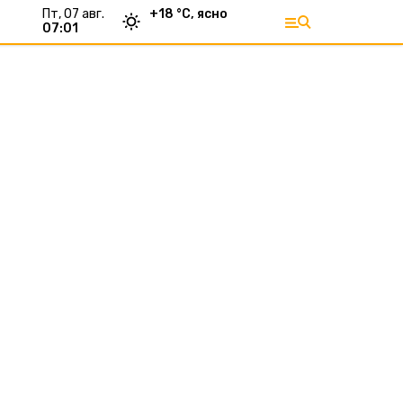
пт, 07 авг.
+
18
°С,
ясно
07:01