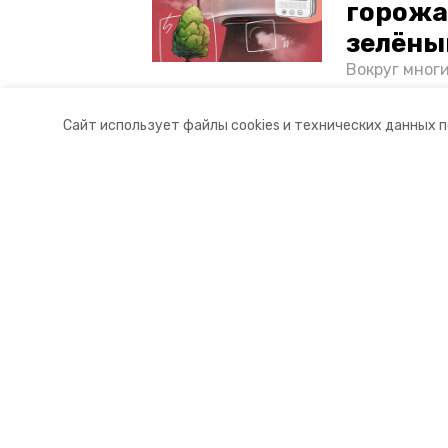
горожа
зелёны
Вокруг мног
лесопарковы
атмосферу. 
Сайт использует файлы cookies и технических данных 
и каким воз
Разделы
О комп
Новости
Докуме
Статьи
Контакт
© 2015 — 2025 «Кировский инфор
16+
Учредитель ГАУ СК «Ставропольское краевое информац
Главный редактор Тимченко М.П.
+7 (86-52) 33-51-05