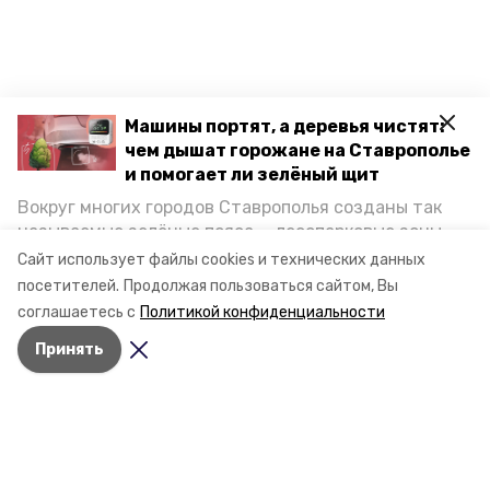
Машины портят, а деревья чистят:
чем дышат горожане на Ставрополье
и помогает ли зелёный щит
Вокруг многих городов Ставрополья созданы так
называемые зелёные пояса — лесопарковые зоны,
снижающие негативное воздействие выхлопных
Сайт использует файлы cookies и технических данных
газов на атмосферу. Справляются ли они с
посетителей.
Продолжая пользоваться сайтом, Вы
постоянно растущим потоком автотранспорта и
соглашаетесь с
Политикой конфиденциальности
каким воздухом дышат жители края, узнала
Принять
корреспондент «Победы26».
Разделы
Новости