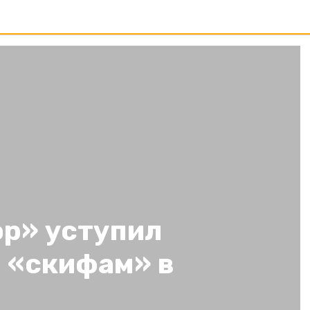
р» уступил
 «скифам» в