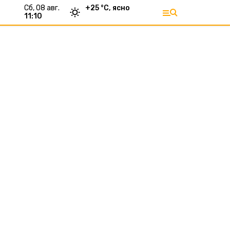
сб, 08 авг.
+
25
°С,
ясно
11:10