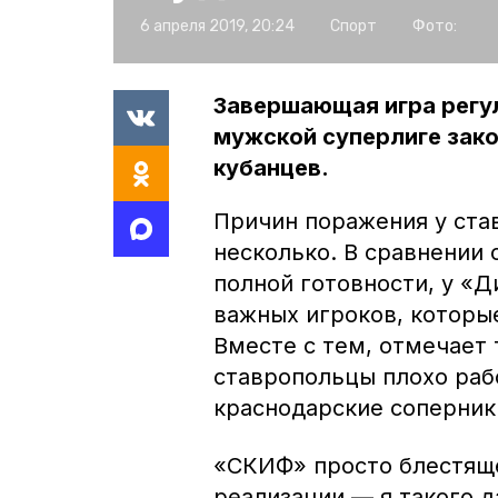
6 апреля 2019, 20:24
Спорт
Фото:
Завершающая игра регул
мужской суперлиге зако
кубанцев.
Причин поражения у ста
несколько. В сравнении 
полной готовности, у «Д
важных игроков, которы
Вместе с тем, отмечает
ставропольцы плохо рабо
краснодарские соперник
«СКИФ» просто блестяще
реализации — я такого д