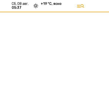
сб, 08 авг.
+
19
°С,
ясно
05:37