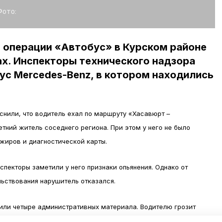
Фото:
 операции «Автобус» в Курском районе
х. Инспекторы технического надзора
ус Mercedes-Benz, в котором находились
снили, что водитель ехал по маршруту «Хасавюрт –
тний житель соседнего региона. При этом у него не было
жиров и диагностической карты.
спекторы заметили у него признаки опьянения. Однако от
ьствования нарушитель отказался.
вили четыре административных материала. Водителю грозит
рава управления. Автобус уже поместили на спецстоянку, а