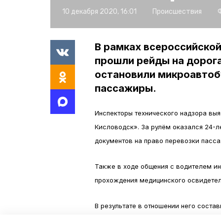
10 декабря 2020, 16:01
Происшествия
В рамках всероссийской
прошли рейды на дорога
остановили микроавтоб
пассажиры.
Инспекторы технического надзора выя
Кисловодск». За рулём оказался 24-ле
документов на право перевозки пасса
Также в ходе общения с водителем ин
прохождения медицинского освидетел
В результате в отношении него соста
штраф в 33 тысяч рублей и лишение п