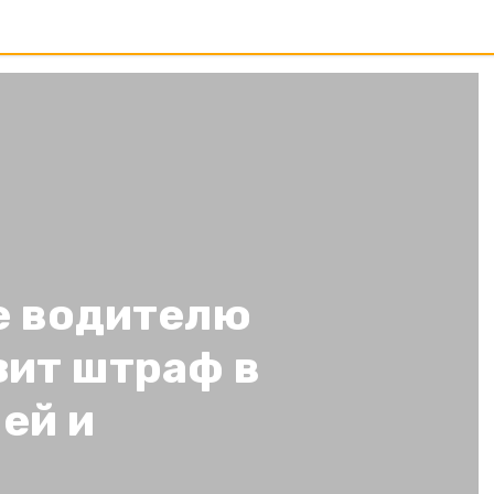
е водителю
зит штраф в
ей и