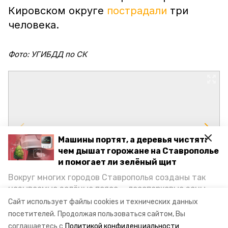
Кировском округе
пострадали
три
человека.
Фото: УГИБДД по СК
Машины портят, а деревья чистят:
чем дышат горожане на Ставрополье
и помогает ли зелёный щит
Вокруг многих городов Ставрополья созданы так
называемые зелёные пояса — лесопарковые зоны,
снижающие негативное воздействие выхлопных
Сайт использует файлы cookies и технических данных
газов на атмосферу. Справляются ли они с
посетителей.
Продолжая пользоваться сайтом, Вы
постоянно растущим потоком автотранспорта и
соглашаетесь с
Политикой конфиденциальности