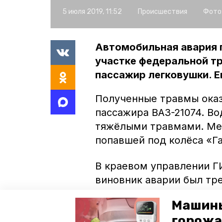
5 июля 2019, 11:52
Происшествия
Фото
Автомобильная авария п
участке федеральной тр
пассажир легковушки. Е
Полученные травмы оказ
пассажира ВАЗ-21074. В
тяжёлыми травмами. Ме
попавшей под колёса «Г
В краевом управлении Г
виновник аварии был тр
ответственности за нару
Машины
факту ДТП проводится п
горожа