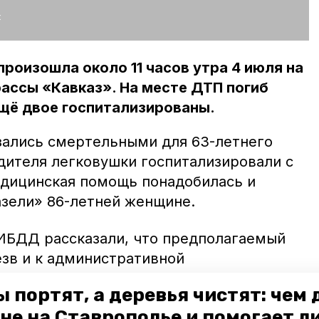
:
роизошла около 11 часов утра 4 июля на
ассы «Кавказ». На месте ДТП погиб
щё двое госпитализированы.
ались смертельными для 63-летнего
одителя легковушки госпитализировали с
дицинская помощь понадобилась и
азели» 86-летней женщине.
ИБДД рассказали, что предполагаемый
езв и к административной
шение правил ранее не привлекался. По
 портят, а деревья чистят: чем
роверка.
не на Ставрополье и помогает л