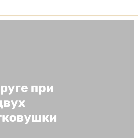
руге при
двух
егковушки