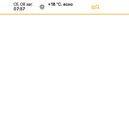
сб, 08 авг.
+
18
°С,
ясно
07:57