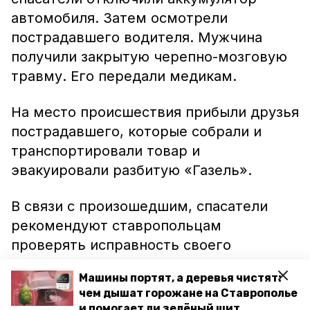
автомобиля. Затем осмотрели
пострадавшего водителя. Мужчина
получили закрытую черепно-мозговую
травму. Его передали медикам.
На место происшествия прибыли друзья
пострадавшего, которые собрали и
транспортировали товар и
эвакуировали разбитую «Газель».
В связи с произошедшим, спасатели
рекомендуют ставропольцам
проверять исправность своего
автомобиля и соблюдать во время
Машины портят, а деревья чистят:
движения скоростной режим и правила.
чем дышат горожане на Ставрополье
и помогает ли зелёный щит