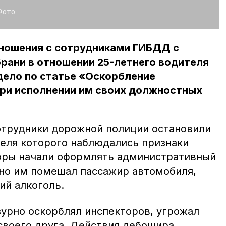
Фото:
тношения с сотрудниками ГИБДД с
рани в отношении 25-летнего водителя
дело по статье «Оскорбление
при исполнении им своих должностных
отрудники дорожной полиции остановили
теля которого наблюдались признаки
оры начали оформлять административный
пно им помешал пассажир автомобиля,
ий алкоголь.
урно оскорблял инспекторов, угрожал
своего друга. Действия дебошира