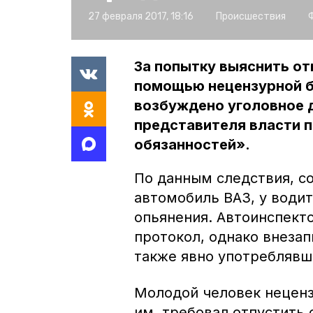
27 февраля 2017, 18:16
Происшествия
За попытку выяснить о
помощью нецензурной б
возбуждено уголовное 
представителя власти 
обязанностей».
По данным следствия, с
автомобиль ВАЗ, у води
опьянения. Автоинспект
протокол, однако внеза
также явно употреблявш
Молодой человек неценз
им, требовал отпустить 