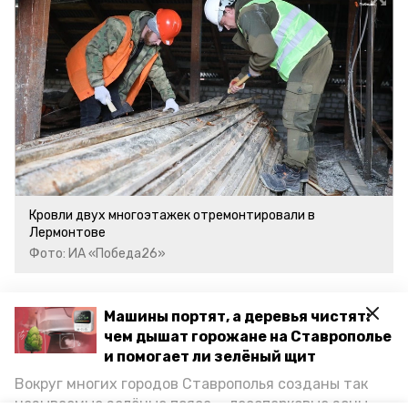
Кровли двух многоэтажек отремонтировали в
Лермонтове
Фото: ИА «Победа26»
Напомним, что в прошлом году на
Машины портят, а деревья чистят:
Ставрополье
обновили
кровли 176
чем дышат горожане на Ставрополье
зданий. Работы продолжаются.
и помогает ли зелёный щит
Вокруг многих городов Ставрополья созданы так
называемые зелёные пояса — лесопарковые зоны,