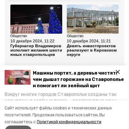
Общество
Общество
Об
10 декабря 2024, 11:22
10 декабря 2024, 11:21
7 
Губернатор Владимиров
Девять инвестпроектов
Тр
исполнит желания шести
реализуют в Кировском
ок
юных ставропольцев
округе
фо
Лю
Все новости
Машины портят, а деревья чистят:
чем дышат горожане на Ставрополье
и помогает ли зелёный щит
кировский округ
ставропольский край
Вокруг многих городов Ставрополья созданы так
называемые зелёные пояса — лесопарковые зоны,
ремонт кровли
детский сад
снижающие негативное воздействие выхлопных
Сайт использует файлы cookies и технических данных
газов на атмосферу. Справляются ли они с
посетителей.
Продолжая пользоваться сайтом, Вы
губернатор владимир владимиров
постоянно растущим потоком автотранспорта и
соглашаетесь с
Политикой конфиденциальности
каким воздухом дышат жители края, узнала