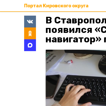
Портал Кировского округа
В Ставропо
появился «
навигатор»