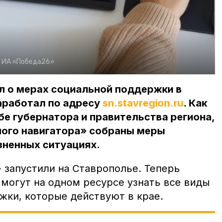
:
ИА «Победа26»
 о мерах социальной поддержки в
аработал по адресу
sn.stavregion.ru
. Как
е губернатора и правительства региона,
ного навигатора» собраны меры
зненных ситуациях.
 запустили на Ставрополье. Теперь
 могут на одном ресурсе узнать все виды
жки, которые действуют в крае.