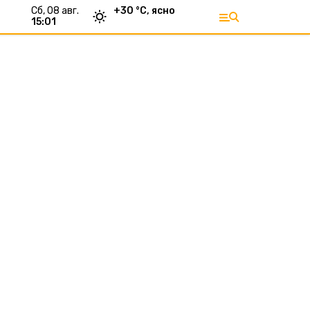
сб, 08 авг.
+
30
°С,
ясно
15:01