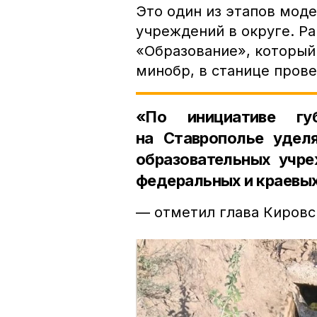
Это один из этапов мод
учреждений в округе. Р
«Образование», который
минобр, в станице пров
«По инициативе гу
на Ставрополье удел
образовательных учр
федеральных и краевы
— отметил глава Кировс