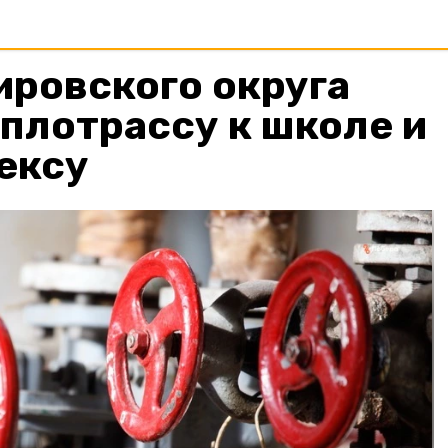
ировского округа
плотрассу к школе и
ексу