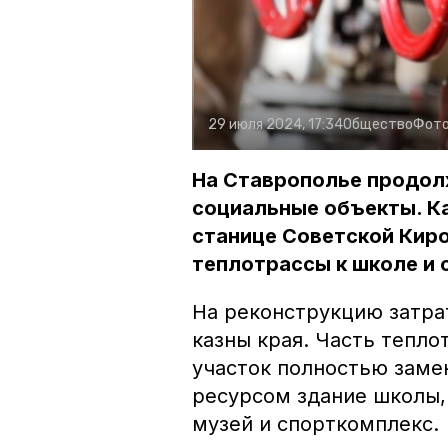
29 июля 2024, 17:34
Общество
Фото
На Ставрополье продол
социальные объекты. Ка
станице Советской Киро
теплотрассы к школе и 
На реконструкцию затрат
казны края. Часть тепл
участок полностью заме
ресурсом здание школы,
музей и спорткомплекс.