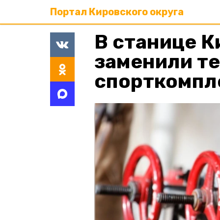
Портал Кировского округа
В станице К
заменили те
спорткомпл