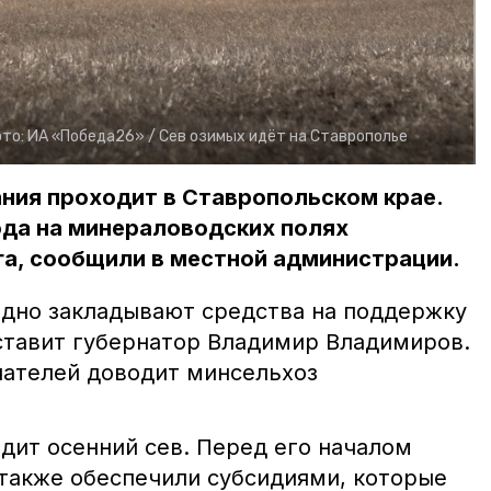
то:
ИА «Победа26» /
Сев озимых идёт на Ставрополье
ния проходит в Ставропольском крае.
ода на минераловодских полях
га, сообщили в местной администрации.
дно закладывают средства на поддержку
 ставит губернатор Владимир Владимиров.
чателей доводит минсельхоз
дит осенний сев. Перед его началом
также обеспечили субсидиями, которые