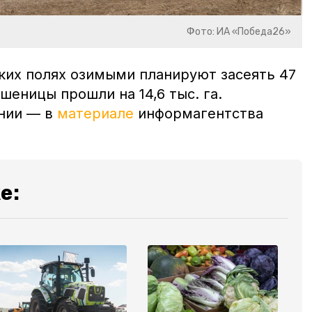
Фото: ИА «Победа26»
ких полях озимыми планируют засеять 47
пшеницы прошли на 14,6 тыс. га.
ании — в
материале
информагентства
е: