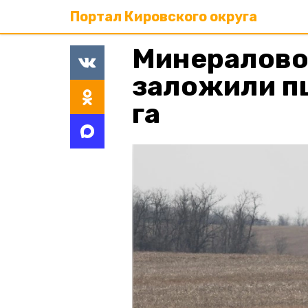
Портал Кировского округа
Минералово
заложили пш
га