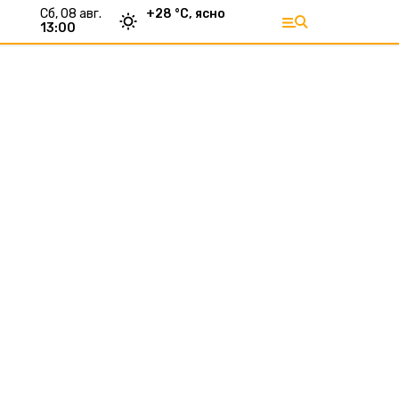
сб, 08 авг.
+
28
°С,
ясно
13:00