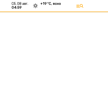
сб, 08 авг.
+
19
°С,
ясно
04:59