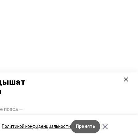
 дышат
и
е пояса —
газов на
отранспорта
Лента новостей
с
Политикой конфиденциальности
Принять
ды26».