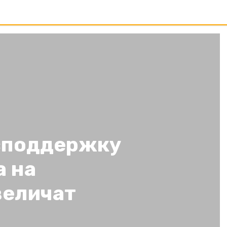
осподдержку
а на
величат