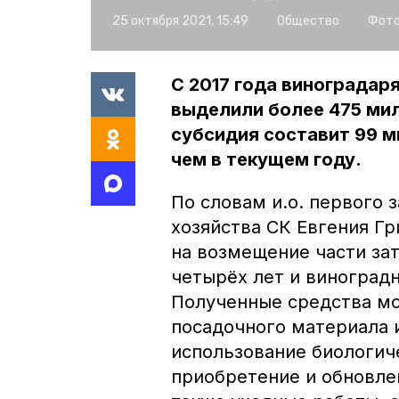
25 октября 2021, 15:49
Общество
Фото
С 2017 года виноградар
выделили более 475 мил
субсидия составит 99 м
чем в текущем году.
По словам и.о. первого 
хозяйства СК Евгения Г
на возмещение части за
четырёх лет и виноград
Полученные средства мо
посадочного материала и
использование биологиче
приобретение и обновле