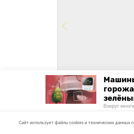
Машины
горожа
зелёны
Вокруг мног
лесопарковы
атмосферу. 
Авторы:
Анастасия Колмыкова
Сайт использует файлы cookies и технических данных 
и каким воз