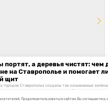
 портят, а деревья чистят: чем
не на Ставрополье и помогает л
й щит
их городов Ставрополья созданы так называемые зелёны
е зоны, снижающие негативное воздействие выхлопных 
Справляются ли они с постоянно растущим потоком авт
посетителей.
Продолжая пользоваться сайтом, Вы соглашаетесь 
духом дышат жители края, узнала корреспондент «Побе