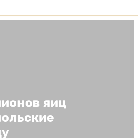
лионов яиц
польские
ду