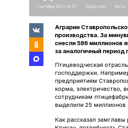
7 октября 2021, 16:57
Общество
Фото:
Аграрии Ставропольско
производства. За минув
снесли 586 миллионов я
за аналогичный период 
Птицеводческая отрасль
господдержки. Например,
предприятиям Ставропол
корма, электричество, 
сотрудникам птицефабри
выделили 25 миллионов 
Как рассказал замглавы
Крисан, потребность Ст