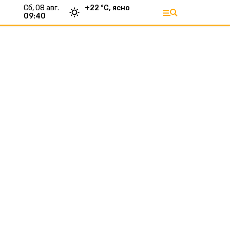
сб, 08 авг.
+
22
°С,
ясно
09:40