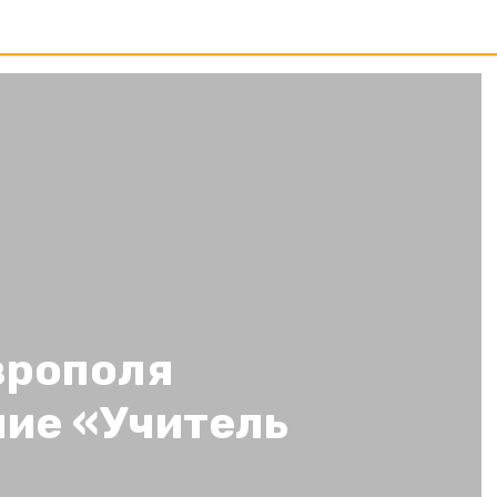
врополя
ние «Учитель