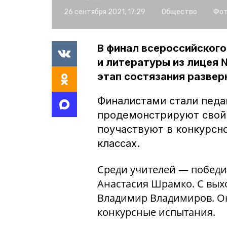
26 сентября 2021, 17:29
Общество
Фот
В финал всероссийского
и литературы из лицея
этап состязания развер
Финалистами стали педаг
продемонстрируют свой
поучаствуют в конкурсн
классах.
Среди учителей — победи
Анастасия Шрамко. С вых
Владимир Владимиров. Он
конкурсные испытания.