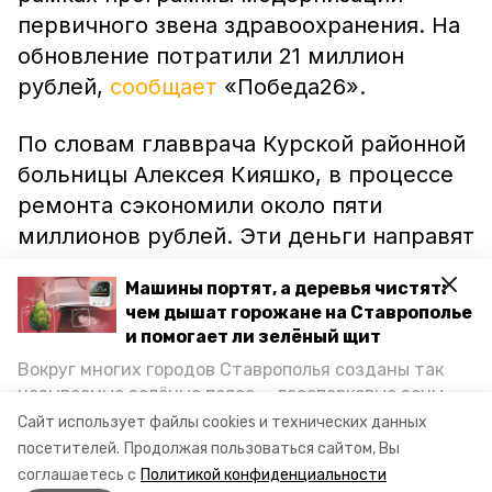
первичного звена здравоохранения. На
обновление потратили 21 миллион
рублей,
сообщает
«Победа26».
По словам главврача Курской районной
больницы Алексея Кияшко, в процессе
ремонта сэкономили около пяти
миллионов рублей. Эти деньги направят
на ремонт фасада и систем
Машины портят, а деревья чистят:
кондиционирования.
чем дышат горожане на Ставрополье
и помогает ли зелёный щит
В настоящее время амбулатория
Вокруг многих городов Ставрополья созданы так
обслуживает почти 2,9 тысячи человек,
называемые зелёные пояса — лесопарковые зоны,
из которых 570 — дети, сообщили в
снижающие негативное воздействие выхлопных
Сайт использует файлы cookies и технических данных
газов на атмосферу. Справляются ли они с
краевом минздраве.
посетителей.
Продолжая пользоваться сайтом, Вы
постоянно растущим потоком автотранспорта и
соглашаетесь с
Политикой конфиденциальности
каким воздухом дышат жители края, узнала