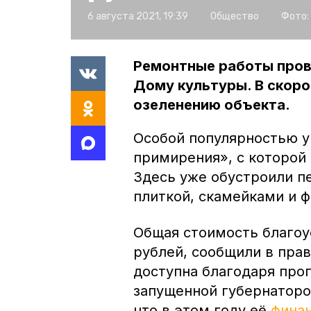
6 августа 2021, 19:39
Общество
Фото:
Ремонтные работы пров
Дому культуры. В скоро
озеленению объекта.
Особой популярностью у
примирения», с которой 
Здесь уже обустроили п
плиткой, скамейками и 
Общая стоимость благоу
рублей, сообщили в прав
доступна благодаря про
запущенной губернатор
что в этом году её
фина