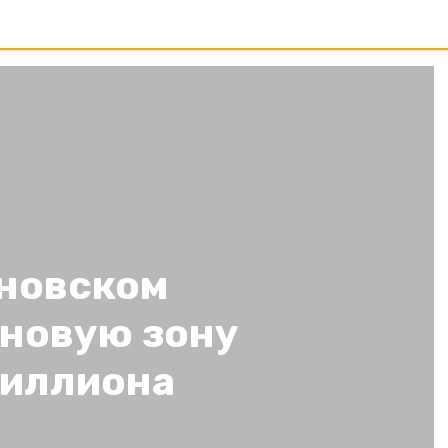
ановском
 новую зону
миллиона