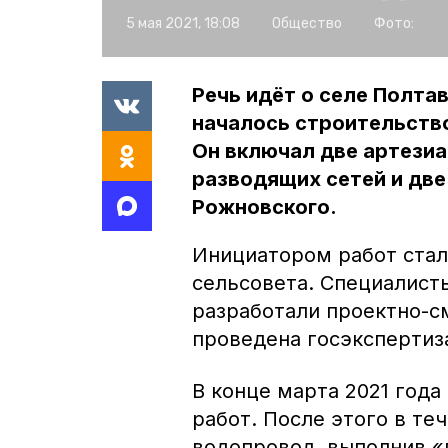
5 мая 2021, 18:08
Общество
Фото:
Речь идёт о селе Полтав
началось строительств
Он включал две артези
разводящих сетей и дв
Рожновского.
Инициатором работ стал
сельсовета. Специалист
разработали проектно-с
проведена госэкспертиз
В конце марта 2021 года
работ. После этого в те
водопровод, выполнив «