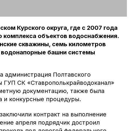
ском Курского округа, где с 2007 года
о комплекса объектов водоснабжения.
анские скважины, семь километров
е водонапорные башни системы
а администрация Полтавского
ы ГУП СК «Ставрополькрайводоканал»
метную документацию, также была
а и конкурсные процедуры.
 заключили контракт на выполнение
чение апреля подрядчик достроил
прокол» под дорогой федерального