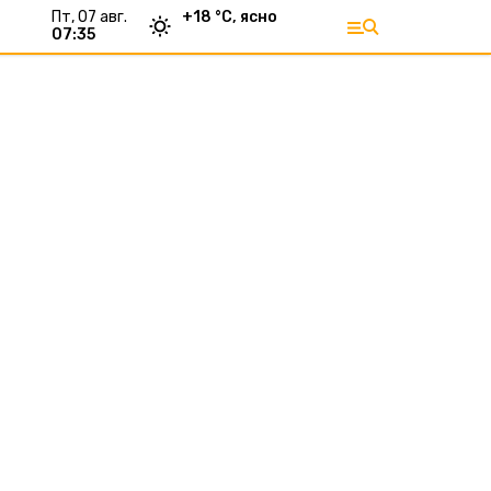
пт, 07 авг.
+
18
°С,
ясно
07:35