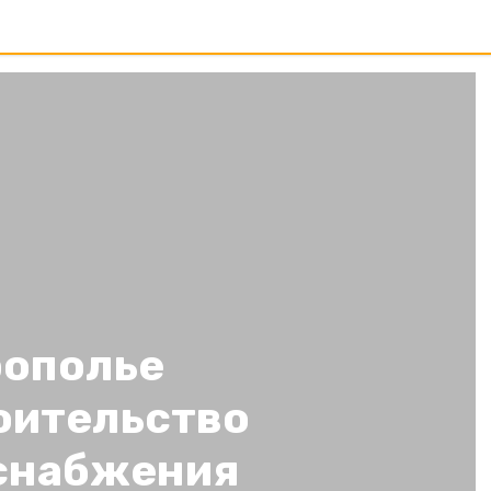
рополье
оительство
снабжения