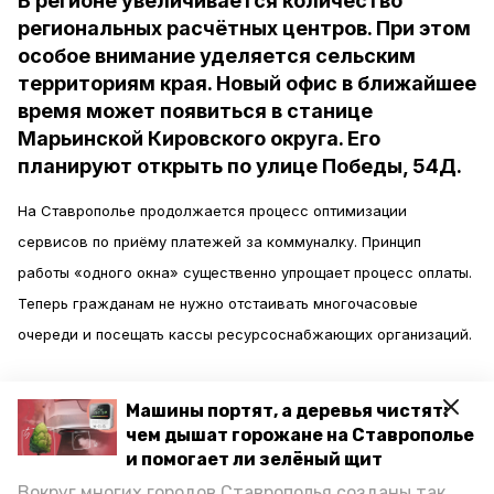
В регионе увеличивается количество
региональных расчётных центров. При этом
особое внимание уделяется сельским
территориям края. Новый офис в ближайшее
время может появиться в станице
Марьинской Кировского округа. Его
планируют открыть по улице Победы, 54Д.
На Ставрополье продолжается процесс оптимизации
сервисов по приёму платежей за коммуналку. Принцип
работы «одного окна» существенно упрощает процесс оплаты.
Теперь гражданам не нужно отстаивать многочасовые
очереди и посещать кассы ресурсоснабжающих организаций.
Машины портят, а деревья чистят:
чем дышат горожане на Ставрополье
Помимо оплаты услуг ЖКХ в расчётных центрах можно
и помогает ли зелёный щит
пополнить счёт банковской карты по её номеру, оплатить
Вокруг многих городов Ставрополья созданы так