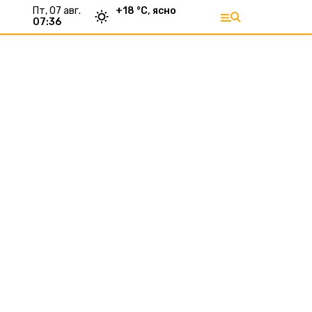
пт, 07 авг.
+
18
°С,
ясно
07:36