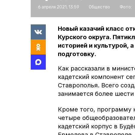
6 апреля 2021, 13:59
Общество
Фото:
Новый казачий класс о
Курского округа. Пятик
историей и культурой, 
подготовку.
Как рассказали в минист
кадетский компонент сег
Ставрополья. Всего созд
занимается более шести 
Кроме того, программу 
четыре общеобразовател
кадетский корпус в Будё
Ермолова в Ставрополе, 