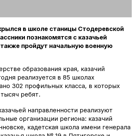
ткрылся в школе станицы Стодеревской
лассники познакомятся с казачьей
а также пройдут начальную военную
ерстве образования края, казачий
одня реализуется в 85 школах
ано 302 профильных класса, в которых
тысяч ребят.
казачьей направленности реализуют
ьные организации региона: казачий
нновске, кадетская школа имени генерала
казачья школа № 19 в Пятигорске и