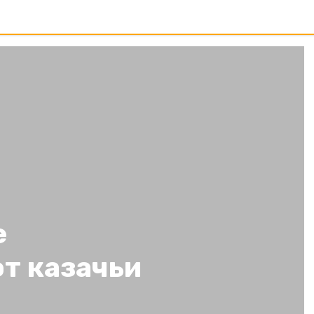
е
т казачьи