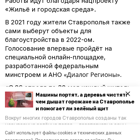
Работы идут благодаря нацпроекту
«Жильё и городская среда».
В 2021 году жители Ставрополья также
сами выберут объекты для
благоустройства в 2022-ом.
Голосование впервые пройдёт на
специальной онлайн-площадке,
разработанной федеральным
«Диалог Регионы».
минстроем и АНО
«С 26 апреля по 30 мая каждый житель
Машины портят, а деревья чистят:
края, кому исполнилось 14 лет, сможет
чем дышат горожане на Ставрополье
отдать голос за наиболее
и помогает ли зелёный щит
понравившийся объект. Победители
Вокруг многих городов Ставрополья созданы так
войдут в список территорий, которые
называемые зелёные пояса — лесопарковые зоны,
будут благоустроены в 2022 году», —
снижающие негативное воздействие выхлопных
Сайт использует файлы cookies и технических данных
газов на атмосферу. Справляются ли они с