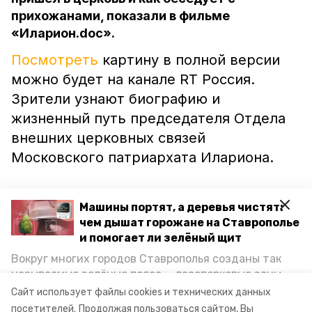
прихожанами, показали в фильме
«Иларион.doc».
Посмотреть
картину в полной версии
можно будет на канале RT Россия.
Зрители узнают биографию и
жизненный путь председателя Отдела
внешних церковных связей
Московского патриархата Илариона.
В фильме «Иларион.doc» раскроют как
Машины портят, а деревья чистят:
рабочие, так и личные моменты жизни
чем дышат горожане на Ставрополье
54-летнего митрополита. Затронут
и помогает ли зелёный щит
также вопрос искусства: выставки и
Вокруг многих городов Ставрополья созданы так
музыкальную сферу.
называемые зелёные пояса — лесопарковые зоны,
снижающие негативное воздействие выхлопных
Сайт использует файлы cookies и технических данных
газов на атмосферу. Справляются ли они с
посетителей.
Продолжая пользоваться сайтом, Вы