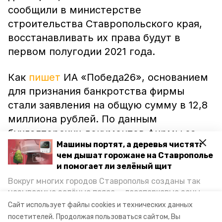
сообщили в министерстве
строительства Ставропольского края,
восстанавливать их права будут в
первом полугодии 2021 года.
Как
пишет
ИА «Победа26», основанием
для признания банкротства фирмы
стали заявления на общую сумму в 12,8
миллиона рублей. По данным
бухгалтерских документов фирмы за
Машины портят, а деревья чистят:
2018 год, у ООО «СК Капитал» кроме
чем дышат горожане на Ставрополье
недостроев и прав аренды на землю
и помогает ли зелёный щит
нет другого имущества. В запасе у
Вокруг многих городов Ставрополья созданы так
должника 5,8 миллиона рублей, на счету
называемые зелёные пояса — лесопарковые зоны,
— 750 тысяч рублей, а задолженность
снижающие негативное воздействие выхлопных
Сайт использует файлы cookies и технических данных
газов на атмосферу. Справляются ли они с
составляет 26,7 миллиона.
посетителей.
Продолжая пользоваться сайтом, Вы