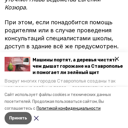
Козюра.
При этом, если понадобится помощь
родителям или в случае проведения
консультаций специалистами школы,
доступ в здание всё же предусмотрен.
Но придётся соблюдать меры
Машины портят, а деревья чистят:
эпидбезопасности.
чем дышат горожане на Ставрополье
и помогает ли зелёный щит
К новому учебному году готовы все
Вокруг многих городов Ставрополья созданы так
школы края, они примут около 300
называемые зелёные пояса — лесопарковые зоны,
тысяч детей, отметили в региональном
снижающие негативное воздействие выхлопных
Сайт использует файлы cookies и технических данных
газов на атмосферу. Справляются ли они с
минобре.
посетителей.
Продолжая пользоваться сайтом, Вы
постоянно растущим потоком автотранспорта и
соглашаетесь с
Политикой конфиденциальности
каким воздухом дышат жители края, узнала
Принять
корреспондент «Победы26».
Авторы:
Мила Гень