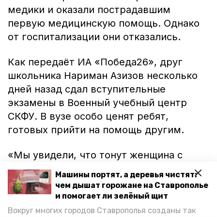
медики и оказали пострадавшим
первую медицинскую помощь. Однако
от госпитализации они отказались.
Как передаёт ИА «Победа26», друг
школьника Нариман Азизов несколько
дней назад сдал вступительные
экзамены в Военный учебный центр
СКФУ. В вузе особо ценят ребят,
готовых прийти на помощь другим.
«Мы увидели, что тонут женщина с
ребёнком, и, не раздумывая, прыгнули в
Машины портят, а деревья чистят:
воду. Считаю, что каждый на нашем
чем дышат горожане на Ставрополье
месте поступил бы так же», – рассказал
и помогает ли зелёный щит
Нариман.
Вокруг многих городов Ставрополья созданы так