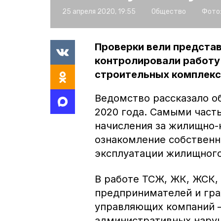
25 апреля 2020, 19:55
Общество
Фото
Проверки вели предста
контролировали работу
строительных комплексо
Ведомство рассказало о
2020 года. Самыми част
начисления за жилищно-
ознакомление собствен
эксплуатации жилищного
В работе ТСЖ, ЖК, ЖСК, 
предпринимателей и гра
управляющих компаний –
административных наруш