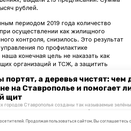
ысяч рублей.
чным периодом 2019 года количество
при осуществлении как жилищного
нного контроля, снизилось. Это результат
управления по профилактике
 наша конечная цель не наказать как
их организаций и ТСЖ, а защитить
пояснил госжилинспекции Ставрополья
 портят, а деревья чистят: чем
не на Ставрополье и помогает л
 собственников жилья теперь будут
й щит
их городов Ставрополья созданы так называемые зелёны
е зоны, снижающие негативное воздействие выхлопных 
Справляются ли они с постоянно растущим потоком авт
посетителей.
Продолжая пользоваться сайтом, Вы соглашаетесь 
духом дышат жители края, узнала корреспондент «Побе