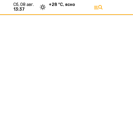
сб, 08 авг.
+
28
°С,
ясно
13:37