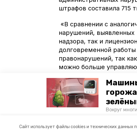
штрафов составила 715 т
«В сравнении с аналоги
нарушений, выявленных 
надзора, так и лицензио
долговременной работы 
правонарушений, так как
можно больше управляющ
интересы граждан», — 
Машины
Сергей Соболев.
горожа
Напомним, что собрания
зелёны
проводить
заочно.
Вокруг мног
лесопарковы
атмосферу. 
Авторы:
Диана Кудрявцева
Сайт использует файлы cookies и технических данных 
и каким воз