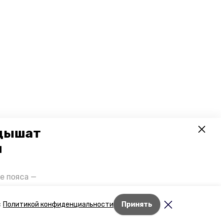
 дышат
и
е пояса —
газов на
отранспорта
Лента новостей
с
Политикой конфиденциальности
Принять
ды26».