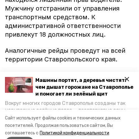
Мужчину отстранили от управления
транспортным средством. К
административной ответственности
привлекут 18 должностных лиц.
Аналогичные рейды проведут на всей
территории Ставропольского края.
Ранее сообщалось, что в августе на
Машины портят, а деревья чистят:
дорогах края
остановили
свыше 300
чем дышат горожане на Ставрополье
любителей скорости.
и помогает ли зелёный щит
Вокруг многих городов Ставрополья созданы так
называемые зелёные пояса — лесопарковые зоны,
снижающие негативное воздействие выхлопных
Сайт использует файлы cookies и технических данных
газов на атмосферу. Справляются ли они с
Видео: ГУ МВД по СК
посетителей.
Продолжая пользоваться сайтом, Вы
постоянно растущим потоком автотранспорта и
соглашаетесь с
Политикой конфиденциальности
каким воздухом дышат жители края, узнала