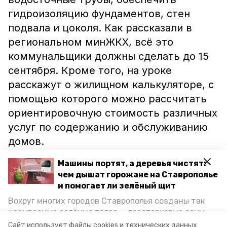
гидроизоляцию фундаментов, стен
подвала и цоколя. Как рассказали в
региональном минЖКХ, всё это
коммунальщики должны сделать до 15
сентября. Кроме того, на уроке
расскажут о жилищном калькуляторе, с
помощью которого можно рассчитать
ориентировочную стоимость различных
услуг по содержанию и обслуживанию
домов.
Машины портят, а деревья чистят:
Ранее сообщалось, что в Минводах
чем дышат горожане на Ставрополье
устанавливают
контейнеры для
и помогает ли зелёный щит
раздельного сбора мусора.
Вокруг многих городов Ставрополья созданы так
называемые зелёные пояса — лесопарковые зоны,
Фото: министерство жилищно-
снижающие негативное воздействие выхлопных
Сайт использует файлы cookies и технических данных