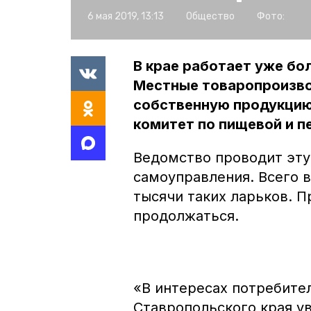
6 мая 2019, 13:13
Общество
Фото:
В крае работает уже бо
Местные товаропроизво
собственную продукцию
комитет по пищевой и 
Ведомство проводит эту
самоуправления. Всего 
тысячи таких ларьков. П
продолжаться.
«В интересах потребите
Ставропольского края у