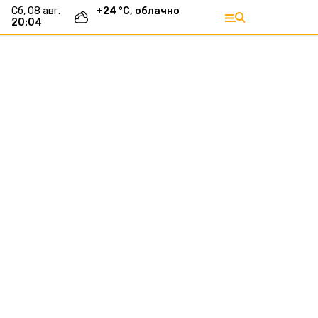
сб, 08 авг.
+
24
°С,
облачно
20:04