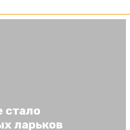
е стало
ых ларьков