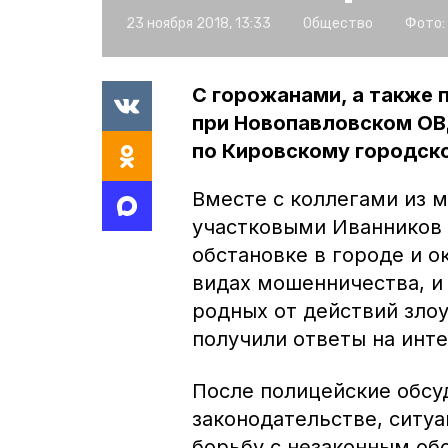
23 ноября 2018, 13:33
Общество
Фото:
С горожанами, а также
при Новопавловском ОВ
по Кировскому городско
Вместе с коллегами из 
участковыми Иванников 
обстановке в городе и о
видах мошенничества, и 
родных от действий зло
получили ответы на инт
После полицейские обсу
законодательстве, ситу
борьбу с незаконным об