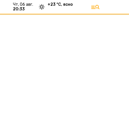
чт, 06 авг.
+
23
°С,
ясно
20:33