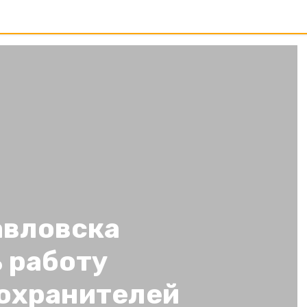
авловска
 работу
охранителей