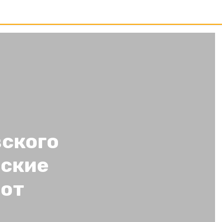
ского
йские
 от