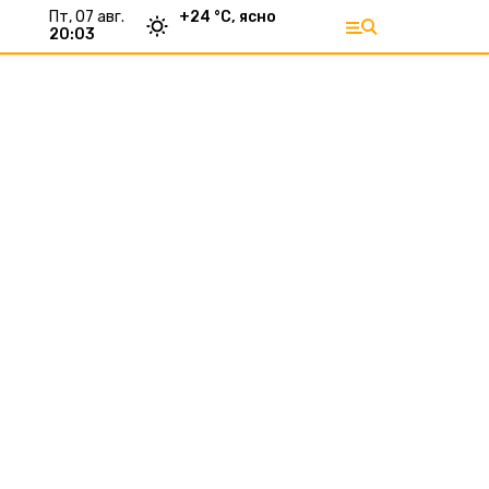
пт, 07 авг.
+
24
°С,
ясно
20:03