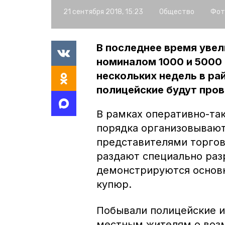
21 сентября 2018, 15:23
Общество
Фот
В последнее время уве
номиналом 1000 и 5000 р
нескольких недель в ра
полицейские будут про
В рамках оперативно-та
порядка организовывают
представителями торгов
раздают специально раз
демонстрируются основ
купюр.
Побывали полицейские и
местным жителям о воз