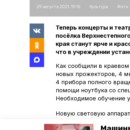
29 августа 2021, 19:15
Культура
Фото:
Теперь концерты и теа
посёлка Верхнестепног
края станут ярче и кра
что в учреждении уста
Как сообщили в краевом 
новых прожекторов, 4 м
4 прибора полного вращ
помощи ноутбука со сп
Необходимое обучение у
Новую световую аппарат
Верхнестепного благода
Машины