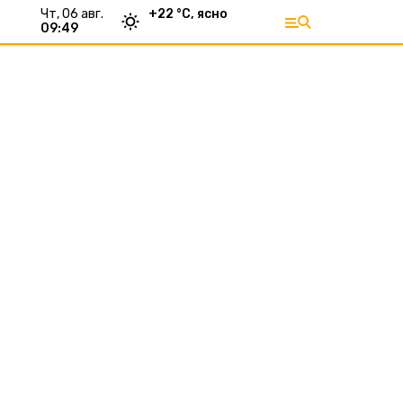
чт, 06 авг.
+
22
°С,
ясно
09:49