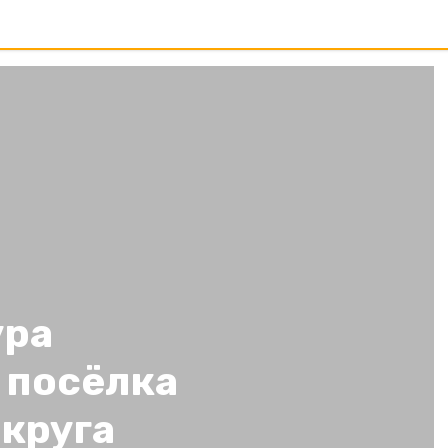
ура
 посёлка
круга