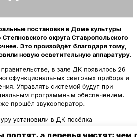
тральные постановки в Доме культуры
о Степновского округа Ставропольского
сочнее. Это произойдёт благодаря тому,
новили новую осветительную аппаратуру.
правительстве, в зале ДК появилось 26
ногофункциональных световых прибора и
ения. Управлять системой будут при
ециальным программным обеспечением.
же прошёл звукооператор.
уру установили в ДК посёлка
ря проекту «Культура малой Родины».
 портят, а деревья чистят: чем