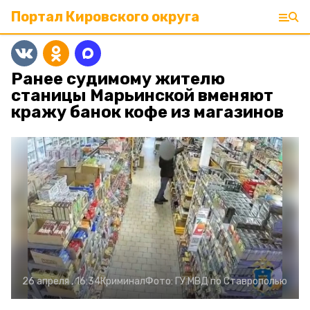
Портал Кировского округа
Ранее судимому жителю
станицы Марьинской вменяют
кражу банок кофе из магазинов
26 апреля , 16:34
Криминал
Фото:
ГУ МВД по Ставрополью