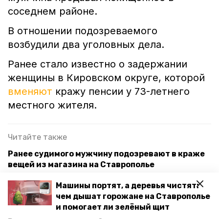
соседнем районе.
В отношении подозреваемого
возбудили два уголовных дела.
Ранее стало известно о задержании
женщины в Кировском округе, которой
вменяют
кражу пенсии у 73-летнего
местного жителя.
Читайте также
Ранее судимого мужчину подозревают в краже
вещей из магазина на Ставрополье
Мужчину подозревают в краже бензопилы и
Машины портят, а деревья чистят:
двух барсеток в Кировском округе
чем дышат горожане на Ставрополье
и помогает ли зелёный щит
Житель Новопавловска подозревается в краже