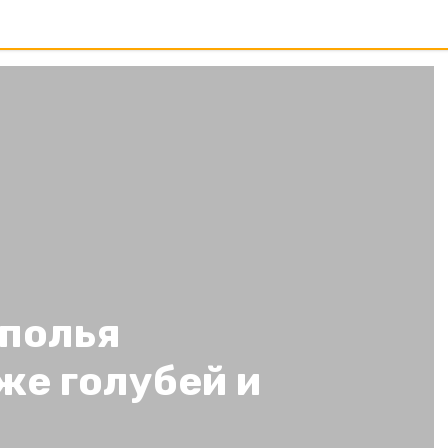
полья
же голубей и