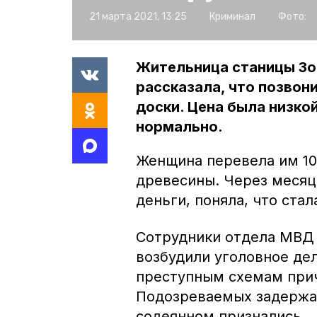
21 марта 2021, 13:25
Криминал
Фото:
Жительница станицы Зо
рассказала, что позвон
доски. Цена была низкой
нормально.
Женщина перевела им 10
древесины. Через месяц
деньги, поняла, что ста
Сотрудники отдела МВД 
возбудили уголовное дел
преступным схемам прич
Подозреваемых задержал
содеянном признались.