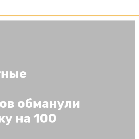
тные
ов обманули
у на 100