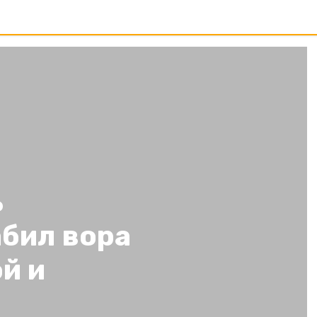
ь
абил вора
й и