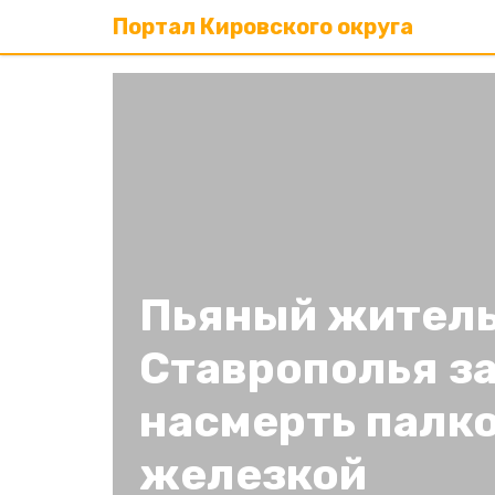
Портал Кировского округа
Пьяный жител
Ставрополья з
насмерть палко
железкой