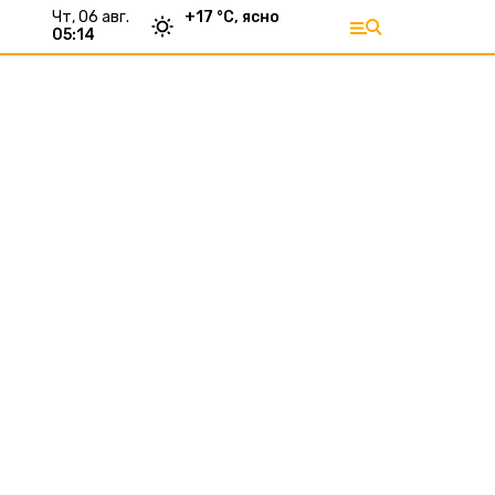
чт, 06 авг.
+
17
°С,
ясно
05:14