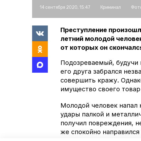
14 сентября 2020, 15:47
Криминал
Фото
Преступление произошло
летний молодой человек
от которых он скончалс
Подозреваемый, будучи 
его друга забрался незв
совершить кражу. Однак
имущество своего товар
Молодой человек напал 
удары палкой и металли
получил повреждения, 
же спокойно направился 
порядка. В СКР по Став