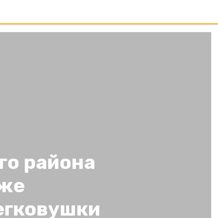
го района
аже
егковушки