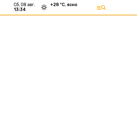
сб, 08 авг.
+
28
°С,
ясно
13:34