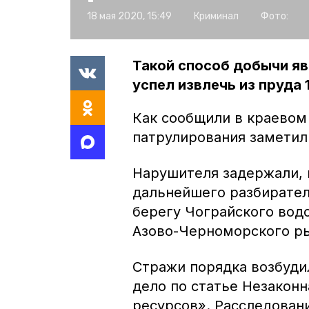
18 мая 2020, 15:49
Криминал
Фото:
Такой способ добычи я
успел извлечь из пруда 
Как сообщили в краевом
патрулирования заметил
Нарушителя задержали, и
дальнейшего разбирате
берегу Чограйского вод
Азово-Черноморского ры
Стражи порядка возбуди
дело по статье Незаконн
ресурсов». Расследован