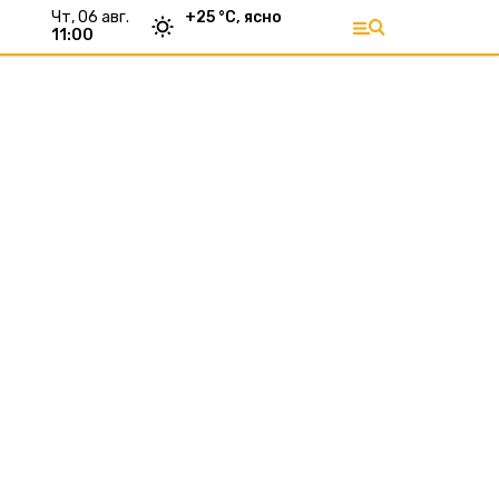
чт, 06 авг.
+
25
°С,
ясно
11:00