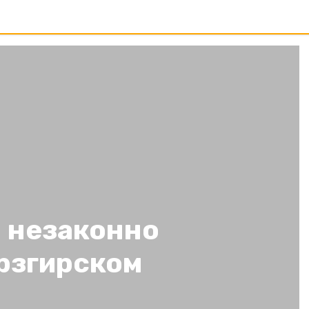
и незаконно
рзгирском