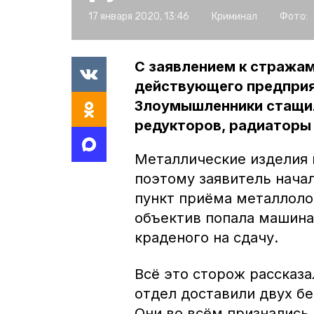
17 января 2020, 13:46
Криминал
Фото:
С заявлением к стража
действующего предприят
Злоумышленники стащили
редукторов, радиаторы
Металлические изделия 
поэтому заявитель начал
пункт приёма металлоло
объектив попала машина
краденого на сдачу.
Всё это сторож рассказ
отдел доставили двух б
Они во всём признались