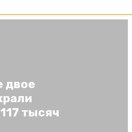
е двое
крали
117 тысяч