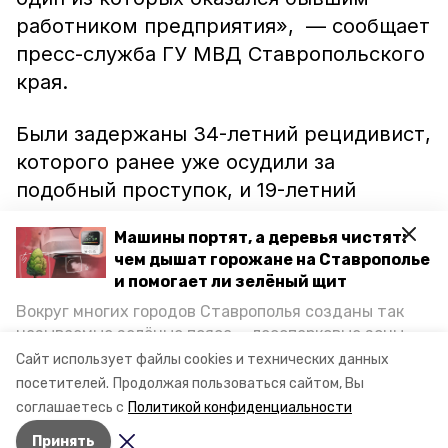
работником предприятия», — сообщает
пресс-служба ГУ МВД Ставропольского
края.
Были задержаны 34-летний рецидивист,
которого ранее уже осудили за
подобный проступок, и 19-летний
парень. Они сознались в преступлении и
Машины портят, а деревья чистят:
сказали, что хотели продать удобрения.
чем дышат горожане на Ставрополье
Имущество вернули владельцу.
и помогает ли зелёный щит
Вокруг многих городов Ставрополья созданы так
Ранее сообщалось, что в Пятигорске
называемые зелёные пояса — лесопарковые зоны,
мужчина пытался пронести мимо кассы
снижающие негативное воздействие выхлопных
Сайт использует файлы cookies и технических данных
газов на атмосферу. Справляются ли они с
дорогой алкоголь и
попался
.
посетителей.
Продолжая пользоваться сайтом, Вы
постоянно растущим потоком автотранспорта и
соглашаетесь с
Политикой конфиденциальности
каким воздухом дышат жители края, узнала
Принять
корреспондент «Победы26».
Авторы:
Никита Пешков