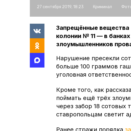
27 сентября 2019, 18:23
Криминал
Фото
Запрещённые вещества 
колонии № 11 — в банка
злоумышленников пров
Нарушение пресекли сот
больше 100 граммов гаш
уголовная ответственнос
Кроме того, как рассказ
поймать ещё трёх злоум
через забор 18 сотовых 
ставропольцам светит а
Ранее стражи порядка
з