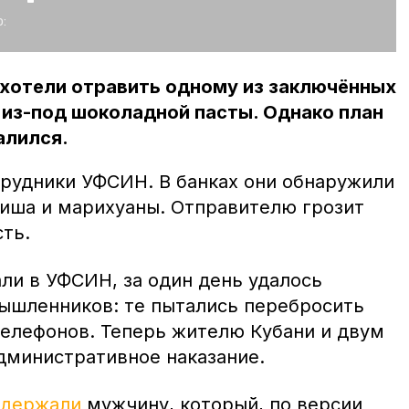
:
хотели отравить одному из заключённых
х из-под шоколадной пасты. Однако план
алился.
рудники УФСИН. В банках они обнаружили
иша и марихуаны. Отправителю грозит
ть.
али в УФСИН, за один день удалось
ышленников: те пытались перебросить
телефонов. Теперь жителю Кубани и двум
дминистративное наказание.
адержали
мужчину, который, по версии