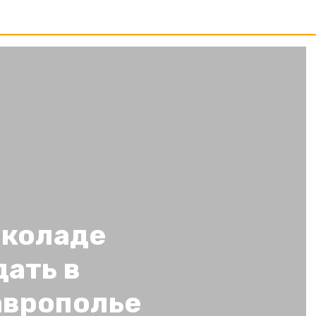
околаде
ать в
аврополье