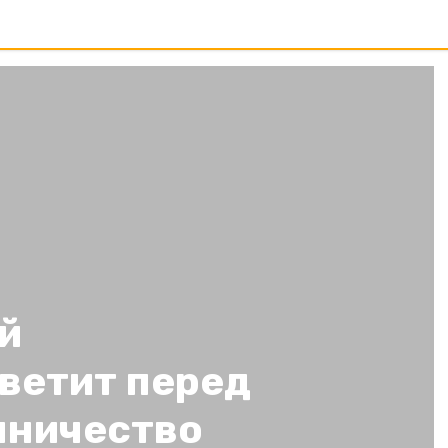
й
ветит перед
нничество