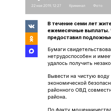
22 мая 2019, 12:27
Криминал
Фото:
В течение семи лет жит
ежемесячные выплаты. 
предоставил подложны
Бумаги свидетельствова
нетрудоспособен и имее
удалось получить незако
Вывести на чистую воду
экономической безопасн
районного ОВД совместн
района.
По факту мошенничества