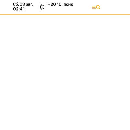
сб, 08 авг.
+
20
°С,
ясно
02:41