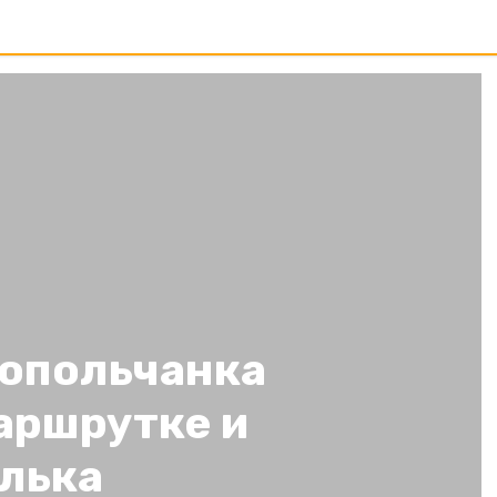
опольчанка
аршрутке и
лька