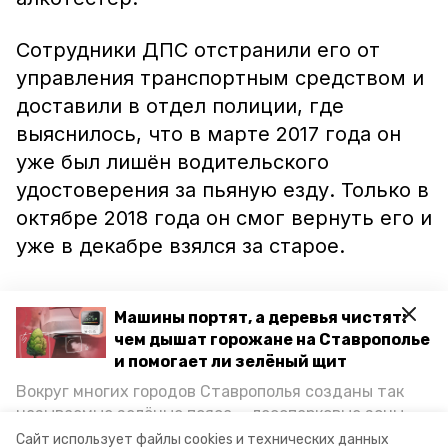
Сотрудники ДПС отстранили его от
управления транспортным средством и
доставили в отдел полиции, где
выяснилось, что в марте 2017 года он
уже был лишён водительского
удостоверения за пьяную езду. Только в
октябре 2018 года он смог вернуть его и
уже в декабре взялся за старое.
В отношении мужчины было возбуждено
Машины портят, а деревья чистят:
уголовное дело. Ему грозит до двух лет
чем дышат горожане на Ставрополье
тюрьмы.
и помогает ли зелёный щит
Вокруг многих городов Ставрополья созданы так
Ранее сообщалось, что за один день
называемые зелёные пояса — лесопарковые зоны,
инспекторы
поймали
83 пьяных
снижающие негативное воздействие выхлопных
Сайт использует файлы cookies и технических данных