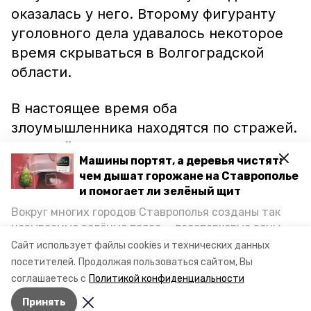
оказалась у него. Второму фигуранту
уголовного дела удавалось некоторое
время скрываться в Волгоградской
области.
В настоящее время оба
злоумышленника находятся по стражей.
Полицейские провели расследование и
Машины портят, а деревья чистят:
передали материалы уголовного дела в
чем дышат горожане на Ставрополье
суд.
и помогает ли зелёный щит
Вокруг многих городов Ставрополья созданы так
Ранее сообщалось, что в Будённовске
называемые зелёные пояса — лесопарковые зоны,
квартирант
украл
у владельца жилья
снижающие негативное воздействие выхлопных
Сайт использует файлы cookies и технических данных
газов на атмосферу. Справляются ли они с
телевизоры.
посетителей.
Продолжая пользоваться сайтом, Вы
постоянно растущим потоком автотранспорта и
соглашаетесь с
Политикой конфиденциальности
каким воздухом дышат жители края, узнала
Принять
корреспондент «Победы26».
Авторы:
Максим Ковалев