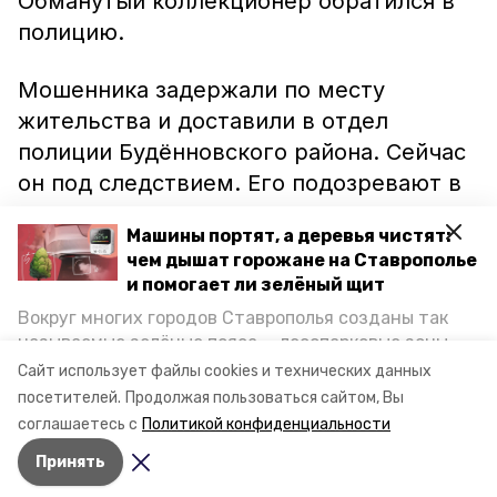
Обманутый коллекционер обратился в
полицию.
Мошенника задержали по месту
жительства и доставили в отдел
полиции Будённовского района. Сейчас
он под следствием. Его подозревают в
совершении мошенничества в особо
Машины портят, а деревья чистят:
крупном размере.
чем дышат горожане на Ставрополье
и помогает ли зелёный щит
Ранее информпортал “Кировский”
Вокруг многих городов Ставрополья созданы так
сообщал, что в Зеленокумске
называемые зелёные пояса — лесопарковые зоны,
мошенница
«развела» 90-летнюю
снижающие негативное воздействие выхлопных
Сайт использует файлы cookies и технических данных
газов на атмосферу. Справляются ли они с
пенсионерку
на 70 тысяч рублей.
посетителей.
Продолжая пользоваться сайтом, Вы
постоянно растущим потоком автотранспорта и
соглашаетесь с
Политикой конфиденциальности
каким воздухом дышат жители края, узнала
Принять
корреспондент «Победы26».
Авторы:
Ольга Самсонова