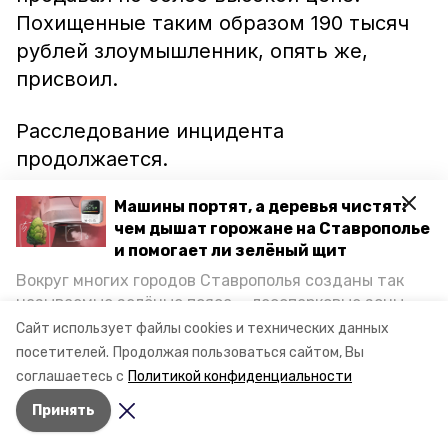
Похищенные таким образом 190 тысяч
рублей злоумышленник, опять же,
присвоил.
Расследование инцидента
продолжается.
Машины портят, а деревья чистят:
Напомним, ранее на Ставрополье
чем дышат горожане на Ставрополье
ночной вор
обчистил магазин
на 18
и помогает ли зелёный щит
тысяч рублей. В тёмное время суток
Вокруг многих городов Ставрополья созданы так
злоумышленник разбил окно и сломал
называемые зелёные пояса — лесопарковые зоны,
дверные металлические решётки
снижающие негативное воздействие выхлопных
Сайт использует файлы cookies и технических данных
газов на атмосферу. Справляются ли они с
торговой точки.
посетителей.
Продолжая пользоваться сайтом, Вы
постоянно растущим потоком автотранспорта и
соглашаетесь с
Политикой конфиденциальности
каким воздухом дышат жители края, узнала
Принять
корреспондент «Победы26».
Авторы:
Сергей Сыровацкий