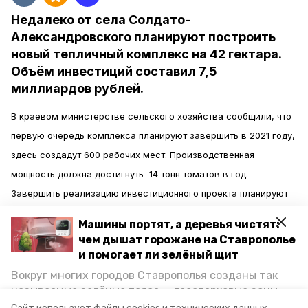
Недалеко от села Солдато-
Александровского планируют построить
новый тепличный комплекс на 42 гектара.
Объём инвестиций составил 7,5
миллиардов рублей.
В краевом министерстве сельского хозяйства сообщили, что
первую очередь комплекса планируют завершить в 2021 году,
здесь создадут 600 рабочих мест. Производственная
мощность должна достигнуть 14 тонн томатов в год.
Завершить реализацию инвестиционного проекта планируют
до конца 2022 года.
Машины портят, а деревья чистят:
чем дышат горожане на Ставрополье
На Ставрополье овощи защищённого грунта производятся в
и помогает ли зелёный щит
теплицах площадью более 237 гектаров, уточнили в
Вокруг многих городов Ставрополья созданы так
ведомстве. Томаты составляют 74 процента от общего
называемые зелёные пояса — лесопарковые зоны,
снижающие негативное воздействие выхлопных
валового сбора. На сегодняшний день край занимает третье